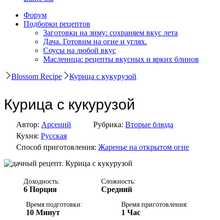
Форум
Подборки рецептов
Заготовки на зиму: сохраняем вкус лета
Дача. Готовим на огне и углях.
Соусы на любой вкус
Масленица: рецепты вкусных и ярких блинов
Blossom Recipe
Курица с кукурузой
Курица с кукурузой
Автор:
Арсений
Рубрика:
Вторые блюда
Кухня:
Русская
Способ приготовления:
Жаренье на открытом огне
Доходность:
Сложность:
6 Порция
Средний
Время подготовки:
Время приготовления:
10 Минут
1 Час