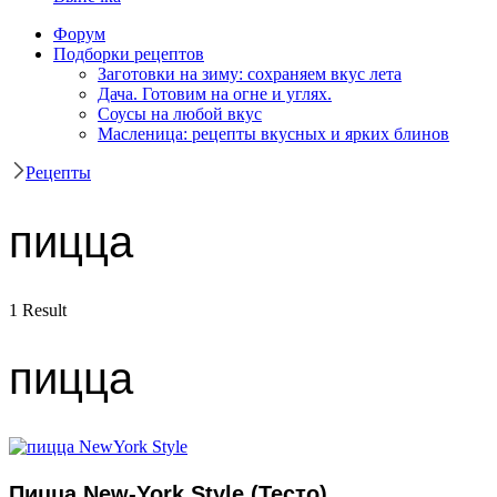
Форум
Подборки рецептов
Заготовки на зиму: сохраняем вкус лета
Дача. Готовим на огне и углях.
Соусы на любой вкус
Масленица: рецепты вкусных и ярких блинов
Рецепты
пицца
1 Result
пицца
Пицца New-York Style (Тесто)