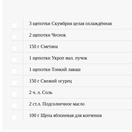
3
щепотки
Скумбрия целая охлаждённая
2
щепотки
Чеснок
150
г
Сметана
1
щепотки
Укроп мал. пучок
1
щепотки
Тонкий лаваш
150
г
Свежий огурец
2
ч. л.
Соль
2
ст.л.
Подсолнечное масло
100
г
Щепа яблоневая для копчения