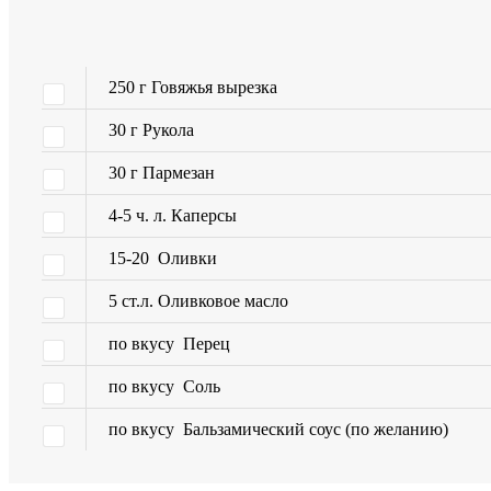
250
г
Говяжья вырезка
30
г
Рукола
30
г
Пармезан
4-5
ч. л.
Каперсы
15-20
Оливки
5
ст.л.
Оливковое масло
по вкусу
Перец
по вкусу
Соль
по вкусу
Бальзамический соус
(по желанию)