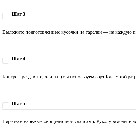
Шаг 3
Выложите подготовленные кусочки на тарелки — на каждую п
Шаг 4
Каперсы раздавите, оливки (мы используем сорт Каламата) ра
Шаг 5
Пармезан нарежьте овощечисткой слайсами. Руколу замочите на