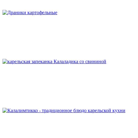
Драники картофельные класические
Калаладика со свининой
Калалимтикко