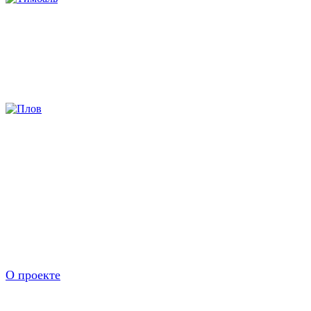
Тимбаль
Узбекский плов в казане
О проекте