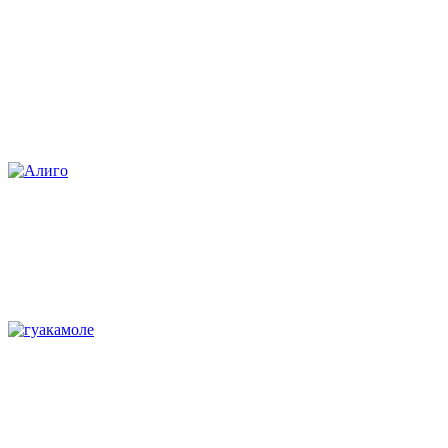
Hasselbacks – картофель по-
шведски
Алиго
Гуакамоле с авокадо и чесноком