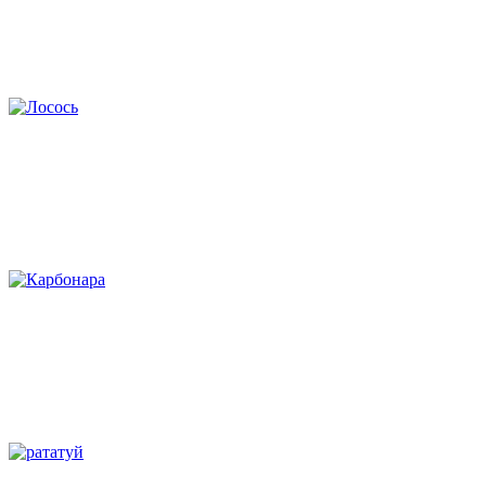
Курица с кукурузой
Лосось
Паста карбонара