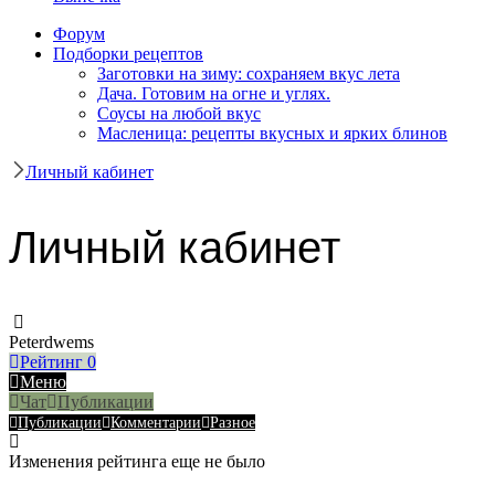
Форум
Подборки рецептов
Заготовки на зиму: сохраняем вкус лета
Дача. Готовим на огне и углях.
Соусы на любой вкус
Масленица: рецепты вкусных и ярких блинов
Личный кабинет
Личный кабинет
Peterdwems
Рейтинг
0
Меню
Чат
Публикации
Публикации
Комментарии
Разное
Изменения рейтинга еще не было