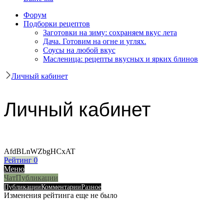
Форум
Подборки рецептов
Заготовки на зиму: сохраняем вкус лета
Дача. Готовим на огне и углях.
Соусы на любой вкус
Масленица: рецепты вкусных и ярких блинов
Личный кабинет
Личный кабинет
AfdBLnWZbgHCxAT
Рейтинг
0
Меню
Чат
Публикации
Публикации
Комментарии
Разное
Изменения рейтинга еще не было