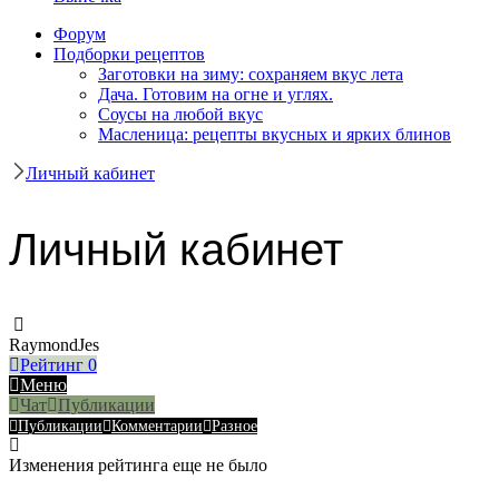
Форум
Подборки рецептов
Заготовки на зиму: сохраняем вкус лета
Дача. Готовим на огне и углях.
Соусы на любой вкус
Масленица: рецепты вкусных и ярких блинов
Личный кабинет
Личный кабинет
RaymondJes
Рейтинг
0
Меню
Чат
Публикации
Публикации
Комментарии
Разное
Изменения рейтинга еще не было