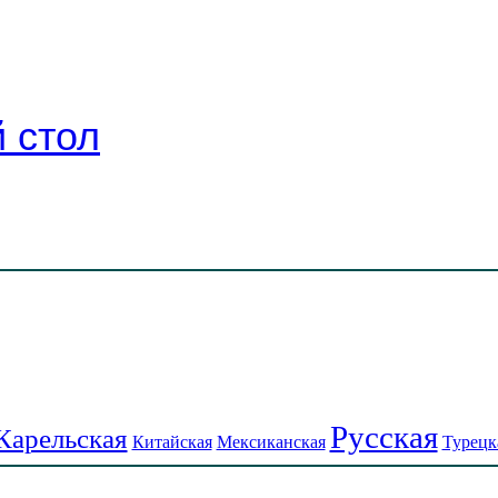
 стол
Русская
Карельская
Китайская
Мексиканская
Турецк