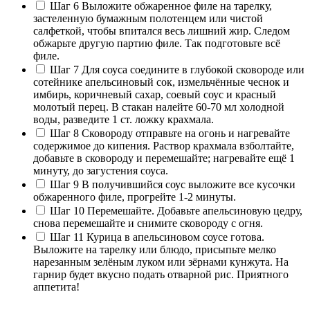
Шаг 6
Выложите обжаренное филе на тарелку,
застеленную бумажным полотенцем или чистой
салфеткой, чтобы впитался весь лишний жир. Следом
обжарьте другую партию филе. Так подготовьте всё
филе.
Шаг 7
Для соуса соедините в глубокой сковороде или
сотейнике апельсиновый сок, измельчённые чеснок и
имбирь, коричневый сахар, соевый соус и красный
молотый перец. В стакан налейте 60-70 мл холодной
воды, разведите 1 ст. ложку крахмала.
Шаг 8
Сковороду отправьте на огонь и нагревайте
содержимое до кипения. Раствор крахмала взболтайте,
добавьте в сковороду и перемешайте; нагревайте ещё 1
минуту, до загустения соуса.
Шаг 9
В получившийся соус выложите все кусочки
обжаренного филе, прогрейте 1-2 минуты.
Шаг 10
Перемешайте. Добавьте апельсиновую цедру,
снова перемешайте и снимите сковороду с огня.
Шаг 11
Курица в апельсиновом соусе готова.
Выложите на тарелку или блюдо, присыпьте мелко
нарезанным зелёным луком или зёрнами кунжута. На
гарнир будет вкусно подать отварной рис. Приятного
аппетита!