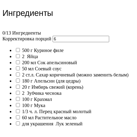
Ингредиенты
0
/13 Ингредиенты
Корректировка порций
500
г
Куриное филе
2
Яйца
200
мл
Сок апельсиновый
50
мл
Соевый соус
2
ст.л.
Сахар коричневый
(можно заменить белым)
180
г
Апельсин
(для цедры)
20
г
Имбирь свежий
(корень)
2
Зубчика чеснока
100
г
Крахмал
100
г
Мука
1/3
ч. л.
Перец красный молотый
60
мл
Растительное масло
для украшения
Лук зеленый