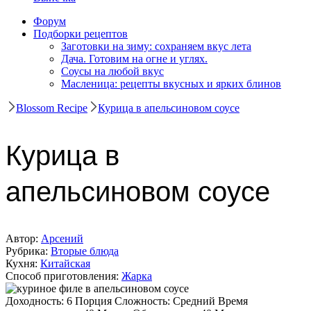
Форум
Подборки рецептов
Заготовки на зиму: сохраняем вкус лета
Дача. Готовим на огне и углях.
Соусы на любой вкус
Масленица: рецепты вкусных и ярких блинов
Blossom Recipe
Курица в апельсиновом соусе
Курица в
апельсиновом соусе
Автор:
Арсений
Рубрика:
Вторые блюда
Кухня:
Китайская
Способ приготовления:
Жарка
Доходность:
6 Порция
Сложность:
Средний
Время