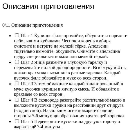
Описания приготовления
0
/11 Описание приготовления
Шаг 1
Куриное филе промойте, обсушите и нарежьте
небольшими кубиками. Чеснок и корень имбиря
очистите и натрите на мелкой тёрке. Апельсин
тщательно вымойте, обсушите. Снимите с апельсина
цедру специальным ножом или мелкой тёркой.
Шаг 2
Яйца разбейте в глубокую тарелку и
перемешайте вилкой до однородности. Всю муку и 4 ст.
ложки крахмала высыпьте в разные тарелки. Каждый
кусочек филе обваляйте в муке со всех сторон.
Шаг 3
Затем обмакните каждый запанированный в
муке кусочек курицы в яичную смесь. И обваляйте в
крахмале со всех сторон.
Шаг 4
В сковороде разогрейте растительное масло и
выложите кусочки грудки на расстоянии друг от друга
(в один слой). На сильном огне пожарьте с одной
стороны 5-6 минут, до образования хрустящей корочки.
Шаг 5
Переверните кусочки на другую сторону и
жарьте ещё 3-4 минуты.