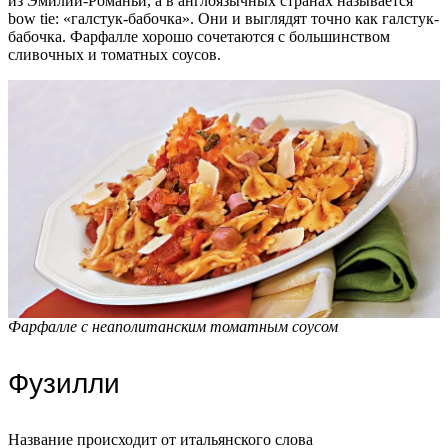
из Эмилии-Романьи, а в англоязычных странах называется
bow tie: «галстук-бабочка». Они и выглядят точно как галстук-
бабочка. Фарфалле хорошо сочетаются с большинством
сливочных и томатных соусов.
Фарфалле с неаполитанским томатным соусом
Фузилли
Название происходит от итальянского слова