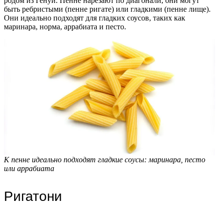
родом из Генуи. Пенне нарезают по диагонали, они могут
быть ребристыми (пенне ригате) или гладкими (пенне лище).
Они идеально подходят для гладких соусов, таких как
маринара, норма, аррабиата и песто.
К пенне идеально подходят гладкие соусы: маринара, песто
или аррабиата
Ригатони