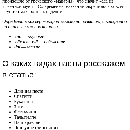
произошло от греческого «макария», что значит «еда из
ячменной муки». Со временем, название закрепилось за всей
группой макаронных изделий.
Определить размер макарон можно по названию, а конкретно
по итальянскому окончанию:
-oni
— крупные
-ette
или
-etti
— небольшие
-ini
— мелкие
О каких видах пасты расскажем
в статье:
Длинная паста
Спагетти
Букатини
Зити
Феттучини
Тальятелле
Паппарделле
Лингуине (лингвини)