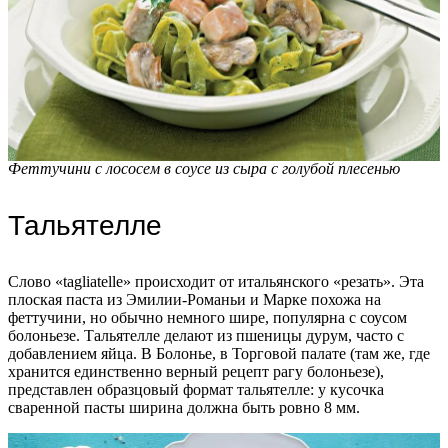
Феттучини с лососем в соусе из сыра с голубой плесенью
Тальятелле
Слово «tagliatelle» происходит от итальянского «резать». Эта
плоская паста из Эмилии-Романьи и Марке похожа на
феттучини, но обычно немного шире, популярна с соусом
болоньезе. Тальятелле делают из пшеницы дурум, часто с
добавлением яйца. В Болонье, в Торговой палате (там же, где
хранится единственно верный рецепт рагу болоньезе),
представлен образцовый формат тальятелле: у кусочка
сваренной пасты ширина должна быть ровно 8 мм.