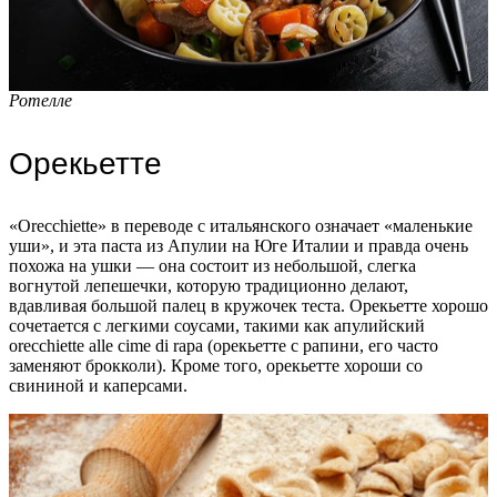
Ротелле
Орекьетте
«Orecchiette» в переводе с итальянского означает «маленькие
уши», и эта паста из Апулии на Юге Италии и правда очень
похожа на ушки — она состоит из небольшой, слегка
вогнутой лепешечки, которую традиционно делают,
вдавливая большой палец в кружочек теста. Орекьетте хорошо
сочетается с легкими соусами, такими как апулийский
orecchiette alle cime di rapa (орекьетте с рапини, его часто
заменяют брокколи). Кроме того, орекьетте хороши со
свининой и каперсами.