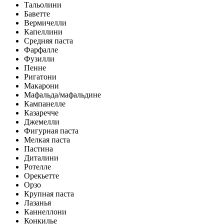
Тальолини
Баветте
Вермичелли
Капеллини
Средняя паста
Фарфалле
Фузилли
Пенне
Ригатони
Макарони
Мафальда/мафальдине
Кампанелле
Казаречче
Джемелли
Фигурная паста
Мелкая паста
Пастина
Диталини
Ротелле
Орекьетте
Орзо
Крупная паста
Лазанья
Каннеллони
Конкилье